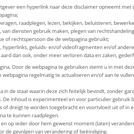
tgever een hyperlink naar deze disclaimer opneemt met de
bpagina;
ragen, raadplegen, lezen, bekijken, beluisteren, bewerken,
van diensten gebruik maken, plegen van rechtshandelinge
jke of rechtspersoon die de webpagina gebruikt;
 hyperlinks, geluids- en/of videofragmenten en/of andere
e aard dan ook, onder meer verloren data en zaken, geder
ina. Door de webpagina te gebruiken stemt u in met deze
de webpagina regelmatig te actualiseren en/of aan te vulle
in de staat waarin deze zich feitelijk bevindt, zonder gar
. De inhoud is experimenteel en voor particulier gebruik 
 is of dreigt te worden toegebracht en voortvloeit uit of i
na te kunnen raadplegen.
t en op ieder door hem gewenst moment (laten) verander
oor de gevolgen van verandering of beëindiging.