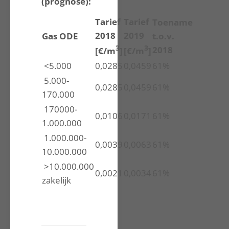
(prognose):
Tarief
Tarief
Toename
2018
2019
Gas ODE
t.o.v.
3
3
2018
[€/m
]
[€/m
]
<5.000
0,0285
0,0459
61%
5.000-
0,0285
0,0459
61%
170.000
170000-
0,0106
0,0171
61%
1.000.000
1.000.000-
0,0039
0,0063
61%
10.000.000
>10.000.000
0,0021
0,0034
61%
zakelijk