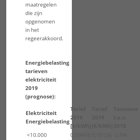
maatregelen
die zijn
opgenomen
in het
regeerakkoord.
Energiebelasting
tarieven
elektriciteit
2019
(prognose):
Tarief
Tarief
Toename
Elektriciteit
2018
2019
t.o.v.
Energiebelasting
[€/kWh]
[€/kWh]
2018
<10.000
0,10458
0,10156
-2,9%