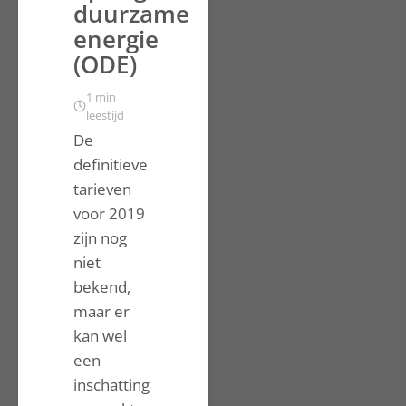
duurzame
energie
(ODE)
1 min
leestijd
De
definitieve
tarieven
voor 2019
zijn nog
niet
bekend,
maar er
kan wel
een
inschatting