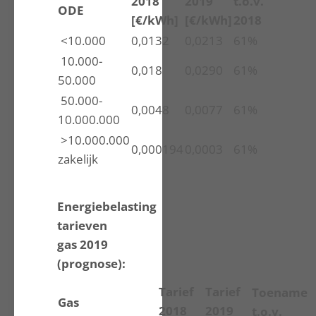
2018
2019
t.o.v.
ODE
[€/kWh]
[€/kWh]
2018
<10.000
0,0132
0,0213
61%
10.000-
0,018
0,0290
61%
50.000
50.000-
0,0048
0,0077
61%
10.000.000
>10.000.000
0,000194
0,0003
61%
zakelijk
Energiebelasting
tarieven
gas 2019
(prognose):
Tarief
Tarief
Toename
Gas
2018
2019
t.o.v.