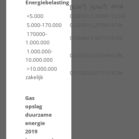
Energiebelasting
3
3
2018
[€/m
]
[€/m
]
<5.000
0,26001
0,30041
15,5%
5.000-170.000
0,26001
0,27041
4,0%
170000-
0,06464
0,06723
4,0%
1.000.000
1.000.000-
0,02355
0,02449
4,0%
10.000.000
>10.000.000
0,01265
0,01316
4,0%
zakelijk
Gas
opslag
duurzame
energie
2019