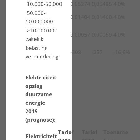
10.000-50.000
0,05274
0,05485
4,0%
50.000-
0,01404
0,01460
4,0%
10.000.000
>10.000.000
0,00057
0,00059
4,0%
zakelijk
belasting
-308
-257
-16,6%
vermindering
Elektriciteit
opslag
duurzame
energie
2019
(prognose):
Tarief
Tarief
Toename
Elektriciteit